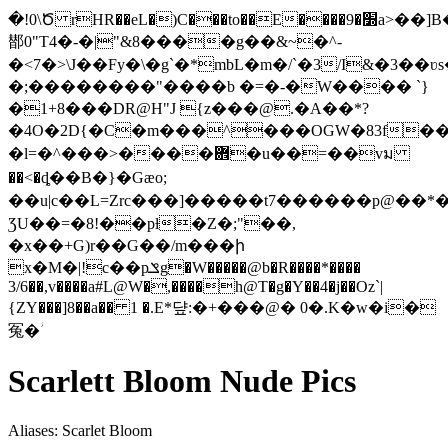
�!0\Ծ rHR��eL�)C���to��E����׽�9a>��]B�@��b
䣠 0"T4�-�|"&8����g��&~�^-
�<7�>\J��Fy�\�g`�*mbL�m�/`�3/I&�3
�;��������"����b �=�-�W���� `}
�1+8���DR@H"J {z���@.�A��*?
�4O�2D{�C�m���^���OGW�83f�
�l=�^���>����܎�u��=��vม
��<�ȡ��B�}�Gæo;
��u|c��L=Zrc���]�����t7������p@��*�
ƷU��=�8!��pƚ�Z�;"��,
�x��+G)r��G��/m���ի
x�M�|!c��pݏg�W�����@b�R����*����
3/6��,v����a#L@W�,����h@T�g�Y��4�j��Oz`|
{ZY���]8��a�� 1 �.E*댶:�+���@� 0�.K�w�i�
冤�ؗ
Scarlett Bloom Nude Pics
Aliases: Scarlet Bloom