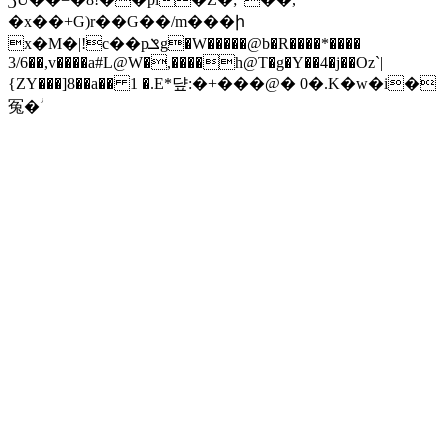
�x��+G)r��G��/m���ի
x�M�|!c��pݏg�W�����@b�R����*����
3/6��,v����a#L@W�,����h@T�g�Y��4�j��Oz`|
{ZY���]8��a�� 1 �.E*댶:�+���@� 0�.K�w�i�
冤�ؗ