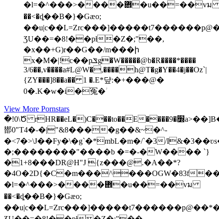
�l=�^���>����܎�u��=��vม
��<�ȡ��B�}�Gæo;
��u|c��L=Zrc���]�����t7������p@
ƷU��=�8!��pƚ�Z�;"��,
�x��+G)r��G��/m���ի
x�M�|!c��pݏg�W�����@b�R����*����
3/6��,v����a#L@W�,����h@T�g�Y��4�j��Oz`|
{ZY���]8��a�� 1 �.E*댶:�+���@�
0�.K�w�i�冤�ؗ
View More Pornstars
�!0\Ծ rHR��eL�)C���to��E����׽�9a>��]B�@��b
䣠 0"T4�-�|"&8����g��&~�^-
�<7�>\J��Fy�\�g`�*mbL�m�/`�3/I&�3
�;��������"����b �=�-�W���� `}
�1+8���DR@H"J {z���@.�A��*?
�4O�2D{�C�m���^���OGW�83f�
�l=�^���>����܎�u��=��vม
��<�ȡ��B�}�Gæo;
��u|c��L=Zrc���]�����t7������p@��*�
ƷU��=�8!��pƚ�Z�;"��,