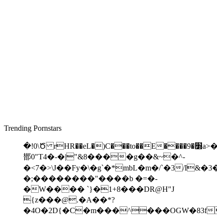
Trending Pornstars
�!0\Ծ rHR��eL�)C���to��E����׽�9a>��]B�@��b
䣠 0"T4�-�|"&8����g��&~�^-
�<7�>\J��Fy�\�g`�*mbL�m�/`�3/I
�;��������"����b �=�-
�W���� `}�1+8���DR@H"J
{z���@.�A��*?
�4O�2D{�C�m���^���OGW�83f