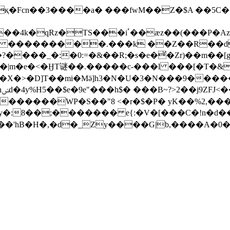
P�Az���\�@p���j_Ӛ��"@�)&� �9�ʶV�
��Z� ���������.���k ��Z��R��d
���_�:�0:=�&��R;�s�e�̆�Zr)��m��[g
�<�ӇT谜��.�����c-���l ���[�T�&�9��ڜ�
���Χ�>�D]T��mi�Mӛ]h3�N�U�3�N���9���
S��"8 <�r�$�P� yK��%2,�����uo܁,׷2�8�a �4:�2���(�
p�s� ����'hB�H�,�d�_Zy����G|b,����A