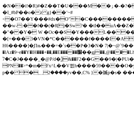
�N��i!�R)#�Z��T�U���M��ٶ�-�?�қ�Fcn��3����a� ���fwM��Z�$A ��5C������A� 0(n7�jcCk, �@G�%�%8����
�I_#bP��o�z g}��ˉ~#
<�O7��Y���#dx�O"�C����������4k�qRz�TS���iٴ��æz��(���
��w-:��f��(�8[j�Sw?� �tI��uA
�"� �Y� W �Oc��S�Y���L����?�
�[+���3�VN�*C������f����I�A�|m�e
H6����]�̱Πњ���=�`s��P�3�N� 7|�~@`9
�lAz�9~e��Y�lH���+��,��E�����׼��gj��,@����Lhݾd�4y%H5��$e�9e"���h$� ���B~?>2��j9ZFJ<��򕰱/�y[*
۬7�C�J����_�@P/d�Ѯ&��F2��G��9�|�PUi�������WP�
PN��>ײ�m�Fx^L��V쩞h����59����O�y�:8��;������� e{:�V�[���C�!n�d��Ը���5�k�Fʑ�'�^-
p�� �؁2����yv��,C% }�贓