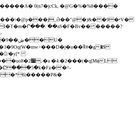
I�T�m�Ր���. ��aS�F�Bv�� �����?
-
�U�
��3�9Oq(W�mw>���D�j�u��ꎾ#�g�$
q[MϕL
�0��*6|�����P&�